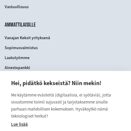
Vastuullisuus
AMMATTILAISILLE
Vanajan Keksit yrityksenä
Sopimusvalmistus
Laatutyömme
Ainestopankki
Hei, pidätkö kekseistä? Niin mekin!
YHTEYSTIEDOT
Me käytämme evästeitä (digitaalisia, ei syötäviä), jotta
VANAJAN KEKSIT OY
sivustomme toimii sujuvasti ja tarjotaksemme sinulle
Myllärinkatu 9
parhaan mahdollisen kokemuksen. Hyväksytkö nämä
teknologiset herkut?
13110 Hämeenlinna
Lue lisää
kuluttajapalvelu@vanajan.fi