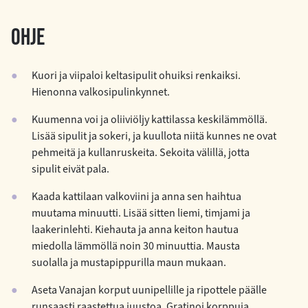
OHJE
Kuori ja viipaloi keltasipulit ohuiksi renkaiksi.
Hienonna valkosipulinkynnet.
Kuumenna voi ja oliiviöljy kattilassa keskilämmöllä.
Lisää sipulit ja sokeri, ja kuullota niitä kunnes ne ovat
pehmeitä ja kullanruskeita. Sekoita välillä, jotta
sipulit eivät pala.
Kaada kattilaan valkoviini ja anna sen haihtua
muutama minuutti. Lisää sitten liemi, timjami ja
laakerinlehti. Kiehauta ja anna keiton hautua
miedolla lämmöllä noin 30 minuuttia. Mausta
suolalla ja mustapippurilla maun mukaan.
Aseta Vanajan korput uunipellille ja ripottele päälle
runsaasti raastettua juustoa. Gratinoi korppuja