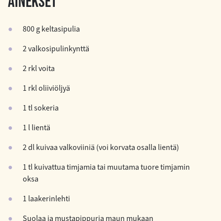
AINEKSET
800 g keltasipulia
2 valkosipulinkynttä
2 rkl voita
1 rkl oliiviöljyä
1 tl sokeria
1 l lientä
2 dl kuivaa valkoviiniä (voi korvata osalla lientä)
1 tl kuivattua timjamia tai muutama tuore timjamin
oksa
1 laakerinlehti
Suolaa ja mustapippuria maun mukaan