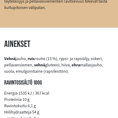
täyteläisyys ja pellavansiementen ravitsevuus tekevät tästä
kuitupitoisen välipalan.
AINEKSET
Vehnä
jauho,
ruis
rouhe (13 %), rypsi- ja rapsiöljy, sokeri,
pellavansiemen,
vehnä
gluteeni, hiiva,
ohra
mallasjauho,
suola, emulgointiaine (rapsilesitiini).
RAVINTOSISÄLTÖ 100G
Energia 1535 kJ / 367 kcal
Proteiinia 10 g
Ravintokuitu 6,1 g
Hiilihydraatteja 54 g