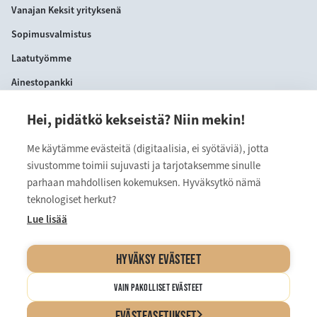
Vanajan Keksit yrityksenä
Sopimusvalmistus
Laatutyömme
Ainestopankki
Hei, pidätkö kekseistä? Niin mekin!
YHTEYSTIEDOT
Me käytämme evästeitä (digitaalisia, ei syötäviä), jotta
VANAJAN KEKSIT OY
sivustomme toimii sujuvasti ja tarjotaksemme sinulle
Myllärinkatu 9
parhaan mahdollisen kokemuksen. Hyväksytkö nämä
teknologiset herkut?
13110 Hämeenlinna
Lue lisää
kuluttajapalvelu@vanajan.fi
HYVÄKSY EVÄSTEET
VAIN PAKOLLISET EVÄSTEET
Evästeasetukset ja tietosuojaseloste
EVÄSTEASETUKSET