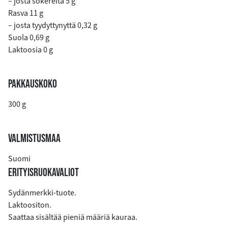
– josta sokereita 5 g
Rasva 11 g
– josta tyydyttynyttä 0,32 g
Suola 0,69 g
Laktoosia 0 g
PAKKAUSKOKO
300 g
VALMISTUSMAA
Suomi
ERITYISRUOKAVALIOT
Sydänmerkki-tuote.
Laktoositon.
Saattaa sisältää pieniä määriä kauraa.