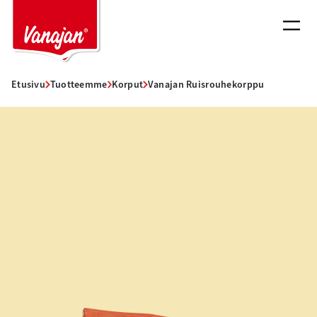
Siirry
sisältöön
Etusivu
Tuotteemme
Korput
Vanajan Ruisrouhekorppu