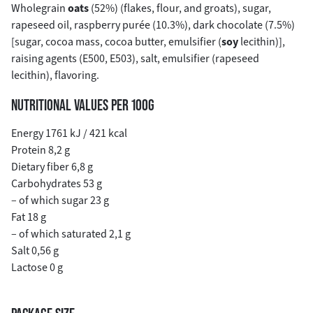
Wholegrain
oats
(52%) (flakes, flour, and groats), sugar,
rapeseed oil, raspberry purée (10.3%), dark chocolate (7.5%)
[sugar, cocoa mass, cocoa butter, emulsifier (
soy
lecithin)],
raising agents (E500, E503), salt, emulsifier (rapeseed
lecithin), flavoring.
NUTRITIONAL VALUES PER 100G
Energy 1761 kJ / 421 kcal
Protein 8,2 g
Dietary fiber 6,8 g
Carbohydrates 53 g
– of which sugar 23 g
Fat 18 g
– of which saturated 2,1 g
Salt 0,56 g
Lactose 0 g