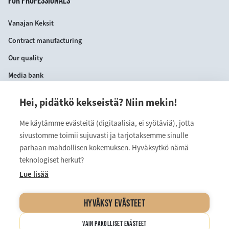
Vanajan Keksit
Contract manufacturing
Our quality
Media bank
Hei, pidätkö kekseistä? Niin mekin!
CONTACT INFORMATION
Me käytämme evästeitä (digitaalisia, ei syötäviä), jotta
VANAJAN KEKSIT OY
sivustomme toimii sujuvasti ja tarjotaksemme sinulle
Myllärinkatu 9
parhaan mahdollisen kokemuksen. Hyväksytkö nämä
teknologiset herkut?
13110 Hämeenlinna
Lue lisää
kuluttajapalvelu@vanajan.fi
HYVÄKSY EVÄSTEET
VAIN PAKOLLISET EVÄSTEET
Cookie Settings and Privacy Policy