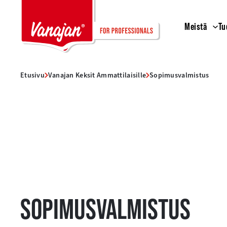
Siirry
sisältöön
Meistä
Tu
Etusivu
Vanajan Keksit Ammattilaisille
Sopimus­valmistus
SOPIMUS­VALMISTUS