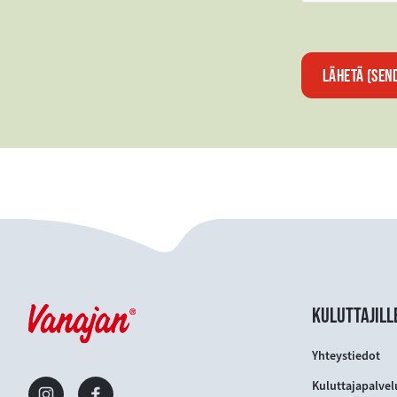
LÄHETÄ (SEN
KULUTTAJILL
Yhteystiedot
Kuluttajapalvel