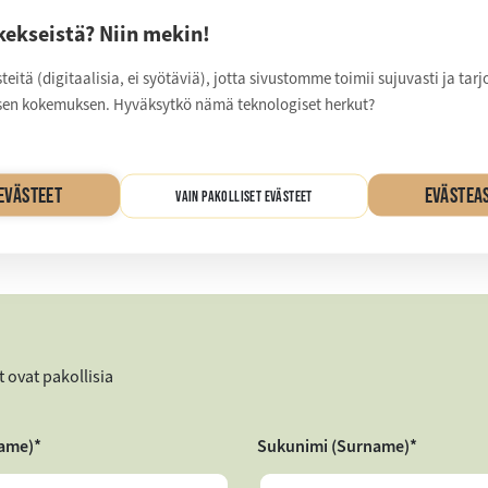
löityjä ja laadukkaita ratkaisuja. Olipa tavoitteesi nopea markkinoill
otteen kehittäminen, Vanajan Kekseillä on asiantuntemus ja joustav
kekseistä? Niin mekin!
östä sujuvaa ja tuloksista erinomaisia.
itä (digitaalisia, ei syötäviä), jotta sivustomme toimii sujuvasti ja tar
en kokemuksen. Hyväksytkö nämä teknologiset herkut?
EYTTÄ, NIIN SUUNNITELLAAN YHDESSÄ
INNE SOPIVA RATKAISU!
EVÄSTEET
EVÄSTEA
VAIN PAKOLLISET EVÄSTEET
t ovat pakollisia
name)
*
Sukunimi (Surname)
*