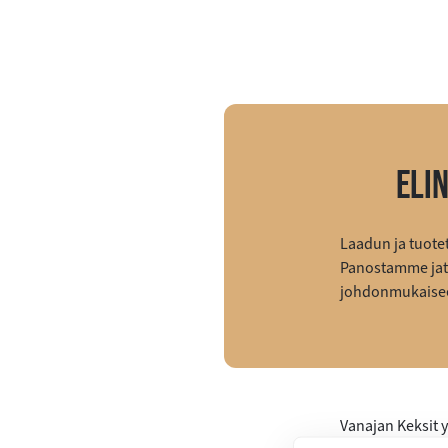
ELI
Laadun ja tuot
Panostamme jat
johdonmukaisee
Vanajan Keksit 