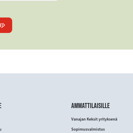
D)
E
AMMATTILAISILLE
Vanajan Keksit yrityksenä
u
Sopimusvalmistus