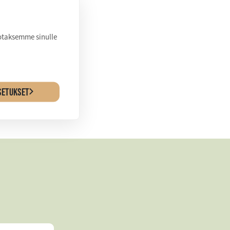
e pääsy tai
uus, jotka
jotaksemme sinulle
SETUKSET