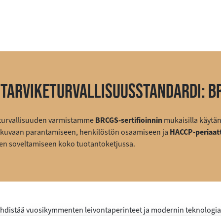
NTARVIKETURVALLISUUSSTANDARDI: B
eturvallisuuden varmistamme
BRCGS-sertifioinnin
mukaisilla käytän
kuvaan parantamiseen, henkilöstön osaamiseen ja
HACCP-periaat
n soveltamiseen koko tuotantoketjussa.
yhdistää vuosikymmenten leivontaperinteet ja modernin teknologia