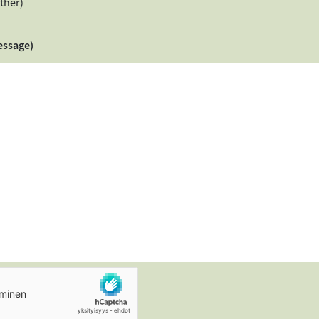
ther)
essage)