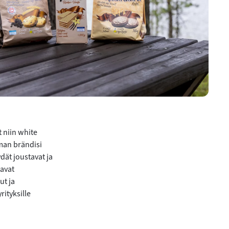
t niin white
oman brändisi
ydät joustavat ja
oavat
ut ja
ityksille