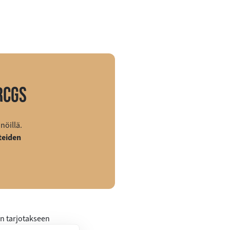
RCGS
nöillä.
teiden
n tarjotakseen