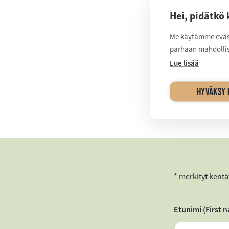
yrityksille räätä
täysin uuden tu
Hei, pidätkö 
tekevät yhteisty
Me käytämme eväste
parhaan mahdollis
Lue lisää
OTA YHT
TARPEISI
HYVÄKSY 
* merkityt kentä
Etunimi (First 