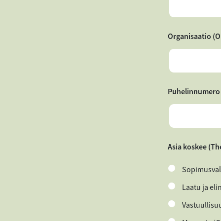
Organisaatio (O
Puhelinnumero
Asia koskee (Th
Sopimusval
Laatu ja eli
Vastuullisuu