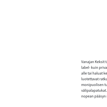
Vanajan Keksit t
label- kuin priv
alle tai haluat k
luotettavat rat
monipuolisen tu
välipalapatukat
nopean pääsyn m