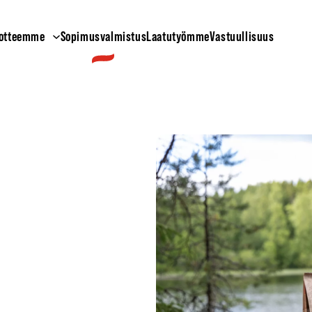
otteemme
Sopimusvalmistus
Laatutyömme
Vastuullisuus