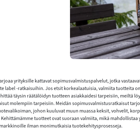
arjoaa yrityksille kattavat sopimusvalmistuspalvelut, jotka vastaava
ate label -ratkaisuihin. Jos etsit korkealaatuisia, valmiita tuotteita 
ehittää täysin räätälöidyn tuotteen asiakkaidesi tarpeisiin, meiltä lö
kaisut molempiin tarpeisiin. Meidän sopimusvalmistusratkaisut tarj
otevalikoiman, johon kuuluvat muun muassa keksit, vohvelit, korp
. Kehittämämme tuotteet ovat suoraan valmiita, mikä mahdollistaa yr
arkkinoille ilman monimutkaisia tuotekehitysprosesseja.