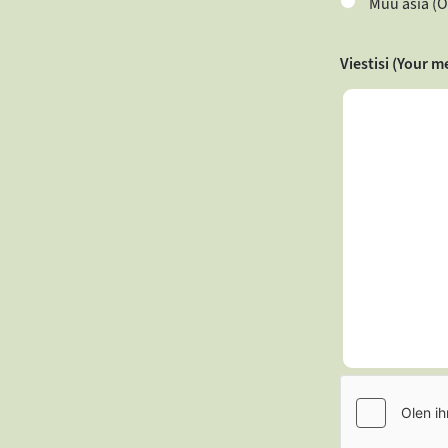
Muu asia (O
Viestisi (Your m